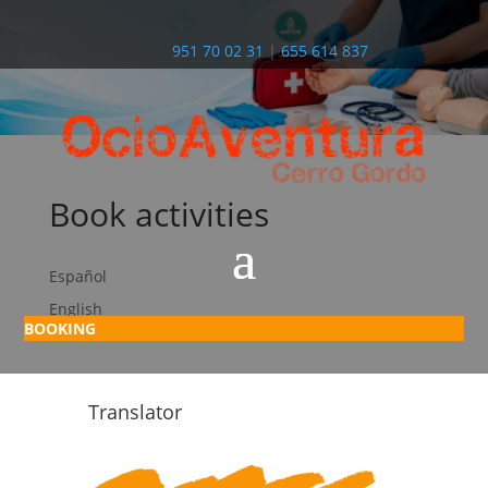
951 70 02 31
|
655 614 837
Book activities
Español
English
BOOKING
Translator