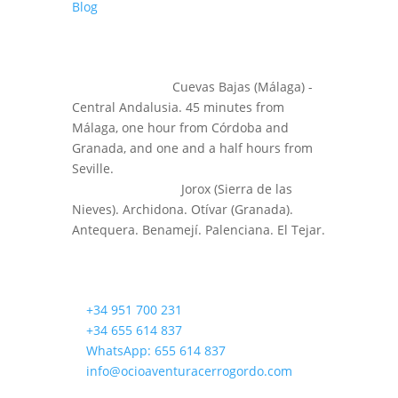
Blog
LOCATION
⌕
Headquarters:
Cuevas Bajas (Málaga) -
Central Andalusia. 45 minutes from
Málaga, one hour from Córdoba and
Granada, and one and a half hours from
Seville.
⌕
Other Activities:
Jorox (Sierra de las
Nieves). Archidona. Otívar (Granada).
Antequera. Benamejí. Palenciana. El Tejar.
CONTACT US!
✆
+34 951 700 231
✆
+34 655 614 837
✆
WhatsApp: 655 614 837
✉
info@ocioaventuracerrogordo.com