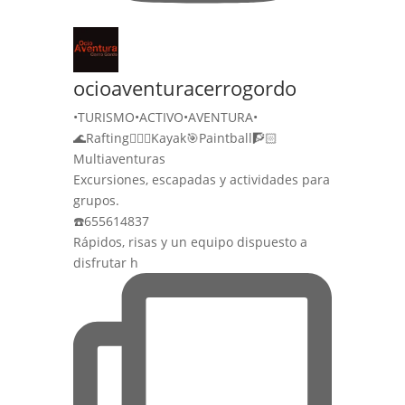
ocioaventuracerrogordo
•TURISMO•ACTIVO•AVENTURA•
🌊Rafting🚣🏻‍♀️Kayak🎯Paintball🧗🏻
Multiaventuras
Excursiones, escapadas y actividades para
grupos.
☎️655614837
Rápidos, risas y un equipo dispuesto a
disfrutar h